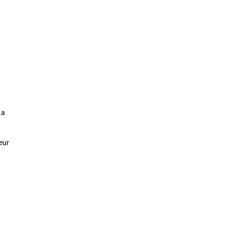
La
eur
a